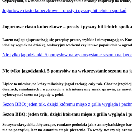
wypoczynku, a w mediach społecznościowych nie brakuje inspiracji na lekkie,
Jogurtowe ciasto kubeczkowe – prosty i pyszny hit letnich spotkań
Jogurtowe ciasto kubeczkowe – prosty i pyszny hit letnich spotk
L
atem najlepiej sprawdzają się przepisy proste, szybkie i niewymagające. Ktoś
idealny wypiek na działkę, wakacyjny weekend czy leniwe popołudnie w ogrodzi
Nie tylko jagodzianki. 5 pomysłów na wykorzystanie sezonu na jago
Nie tylko jagodzianki. 5 pomysłów na wykorzystanie sezonu na 
L
ipiec to miesiąc, na który miłośnicy jagód czekają cały rok. Choć najczęści
deserach, śniadaniach i wypiekach, a ich intensywny smak sprawia, że naw
wykorzystać sezon na jagody w pełni.
Sezon BBQ: jeden trik, dzięki któremu mięso z grilla wygląda i pachn
Sezon BBQ: jeden trik, dzięki któremu mięso z grilla wygląda i p
S
oczyste skrzydełka, błyszczące, rumiane podudzia jak z amerykańskiego ba
nie na początku, lecz na ostatnim etapie pieczenia. To wtedy tworzy się ar