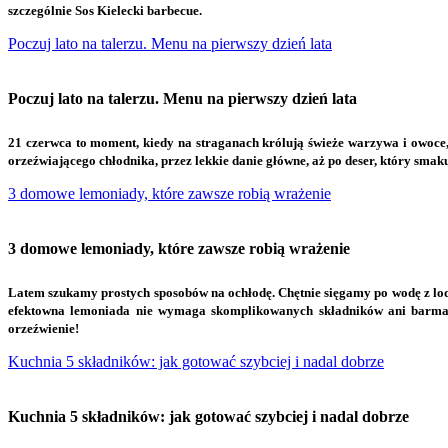
szczególnie Sos Kielecki barbecue.
Poczuj lato na talerzu. Menu na pierwszy dzień lata
Poczuj lato na talerzu. Menu na pierwszy dzień lata
21 czerwca to moment, kiedy na straganach królują świeże warzywa i owoce, 
orzeźwiającego chłodnika, przez lekkie danie główne, aż po deser, który s
3 domowe lemoniady, które zawsze robią wrażenie
3 domowe lemoniady, które zawsze robią wrażenie
L
atem szukamy prostych sposobów na ochłodę. Chętnie sięgamy po wodę z lode
efektowna lemoniada nie wymaga skomplikowanych składników ani barmańsk
orzeźwienie!
Kuchnia 5 składników: jak gotować szybciej i nadal dobrze
Kuchnia 5 składników: jak gotować szybciej i nadal dobrze