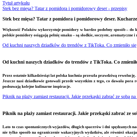
Tytuł artykułu
Stek bez mięsa? Tatar z pomidora i pomidorowy deser - przepisy
Stek bez mięsa? Tatar z pomidora i pomidorowy deser. Kuchar
W
iększość Polaków wykorzystuje pomidory w bardzo podobny sposób – do kan
polskie pomidory osiągają pełnię smaku – są słodkie, soczyste, aromatyczne i
Od kuchni naszych dziadków do trendów z TikToka. Co zmieniło się
Od kuchni naszych dziadków do trendów z TikToka. Co zmieniło 
P
rzez ostatnie kilkadziesiąt lat polska kuchnia przeszła prawdziwą rewolucję
Jeszcze nasi dziadkowie gotowali przede wszystkim z tego, co dawała pora 
podsuwają kolejne kulinarne inspiracje.
Piknik na plaży zamiast restauracji. Jakie przekąski zabrać ze sobą 
Piknik na plaży zamiast restauracji. Jakie przekąski zabrać ze
L
ato to czas spontanicznych wyjazdów, długich spacerów i dni spędzanych na
nie tylko sposób na ograniczenie wakacyjnych wydatków, ale również okazja