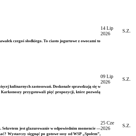
14 Lip
S.Z.
2026
 kawałek czegoś słodkiego. To ciasto jogurtowe z owocami to
09 Lip
S.Z.
2026
 więcej kulinarnych zastosowań. Doskonale sprawdzają się w
 Karkonoszy przygotowali pięć propozycji, które pozwolą
25 Cze
S.Z.
2026
ętu. Sekretem jest glazurowanie w odpowiednim momencie —
yskać? Wystarczy sięgnąć po gotowe sosy od WSP „Społem”,