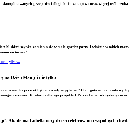
ch skomplikowanych przepisów i długich list zakupów coraz więcej osób szuk
ie z bliskimi szybko zamienia się w małe garden party. I właśnie w takich mom
wania na tarasie!
ie tylko...
się na Dzień Mamy i nie tylko
o podarować, by prezent był naprawdę wyjątkowy? Choć gotowe upominki wydają 
zaangażowaniem. To właśnie dlatego projekty DIY z roku na rok zyskują coraz 
ji”. A
kademia Lubella uczy dzieci celebrowania wspólnych chwil.