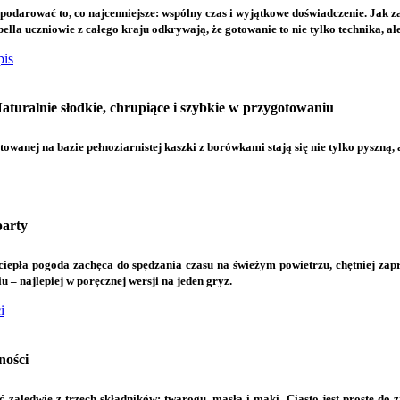
podarować to, co najcenniejsze: wspólny czas i wyjątkowe doświadczenie. Jak
 uczniowie z całego kraju odkrywają, że gotowanie to nie tylko technika, ale
pis
turalnie słodkie, chrupiące i szybkie w przygotowaniu
owanej na bazie pełnoziarnistej kaszki z borówkami stają się nie tylko pyszną, 
party
ciepła pogoda zachęca do spędzania czasu na świeżym powietrzu, chętniej zapr
u – najlepiej w poręcznej wersji na jeden gryz.
i
ności
ć zaledwie z trzech składników: twarogu, masła i mąki. Ciasto jest proste do