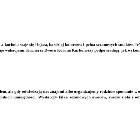
a kuchnia staje się lżejsza, bardziej kolorowa i pełna sezonowych smaków. Je
makuje wakacjami. Kucharze Dworu Korona Karkonoszy podpowiadają, jak wykon
m, ale gdy odwiedzają nas znajomi albo organizujemy rodzinne spotkanie w og
ich umiejętności. Wystarczy kilka sezonowych owoców, świeże zioła i odro