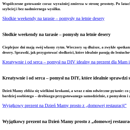
W
spółczesne gotowanie coraz wyraźniej zmierza w stronę prostoty. Po lata
szybciej i bez nadmiernego wysiłku.
Słodkie weekendy na tarasie – pomysły na letnie desery
Słodkie weekendy na tarasie – pomysły na letnie desery
C
ieplejsze dni mają swój własny rytm. Wieczory są dłuższe, a zwykłe spotkan
desery. Sprawdź, jak przygotować słodkości, które idealnie pasują do leniucho
Kreatywnie i od serca – pomysł na DIV idealny na prezent dla Mam i n
Kreatywnie i od serca – pomysł na DIY, które idealnie sprawdzi 
D
zień Mamy zbliża się wielkimi krokami, a wraz z nim odwieczne pytanie: c
bardziej osobistego – drobiazgu przygotowanego samodzielnie, z pomysłem i 
Wyjątkowy prezent na Dzień Mamy prosto z „domowej restauracji”
Wyjątkowy prezent na Dzień Mamy prosto z „domowej restaurac