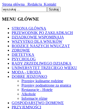
Strona główna
Redakcja
Kontakt
MENU GŁÓWNE
STRONA GŁÓWNA
PRZEWODNIK PO ZAKŁADKACH
DZIADKOWIE WSPOMINAJĄ
WSZYSTKO DLA WNUKÓW
RODZICE NASZYCH WNUCZĄT
ZDROWIE
DIETETYKA
PSYCHOLOG
RADY ZRZĘDLIWEGO DZIADKA
UNIWERSYTET TRZECIEGO WIEKU
MODA - URODA
DOBRE JEDZONKO
Przepisy kulinarne rodzime
Przepisy podpatrzone za granicą
Restauracje - Hotele
Alkohole
Informacje różne
GOSPODARSTWO DOMOWE
PRZYJEMNOŚCI