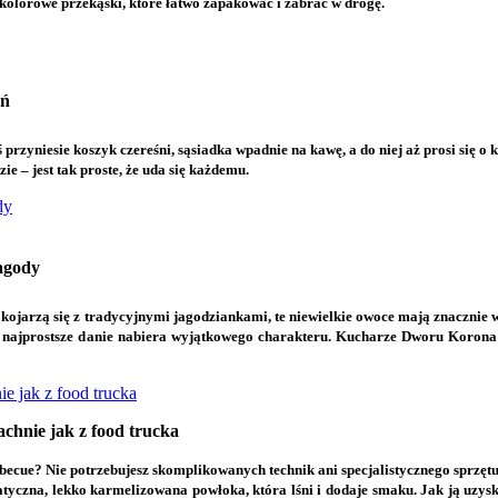
 kolorowe przekąski, które łatwo zapakować i zabrać w drogę.
ań
 przyniesie koszyk czereśni, sąsiadka wpadnie na kawę, a do niej aż prosi się o
e – jest tak proste, że uda się każdemu.
dy
jagody
ej kojarzą się z tradycyjnymi jagodziankami, te niewielkie owoce mają znacznie
et najprostsze danie nabiera wyjątkowego charakteru. Kucharze Dworu Korona
ie jak z food trucka
achnie jak z food trucka
rbecue? Nie potrzebujesz skomplikowanych technik ani specjalistycznego sprz
omatyczna, lekko karmelizowana powłoka, która lśni i dodaje smaku. Jak ją uz