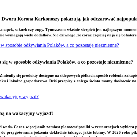
ze Dworu Korona Karkonoszy pokazują, jak odczarować najpopula
apek, sałatek czy zupy. Tymczasem właśnie sierpień jest najlepszym momentem
 nie wymagają wielu dodatków. Nic dziwnego, że coraz częściej stają się bohate
 w sposobie odżywiania Polaków, a co pozostaje niezmienne?
się w sposobie odżywiania Polaków, a co pozostaje niezmienne?
. Zmieniły się produkty dostępne na sklepowych półkach, sposób robienia zakupów
roku i lokalne gospodarstwa. Dziś przepisy z całego świata mamy dosłownie na
na wakacyjny wyjazd?
 sobą na wakacyjny wyjazd?
d wodą. Coraz więcej osób zamiast planować posiłki w restauracjach wybiera p
 do przygotowania jedzenia dokładnie takiego, jakie lubimy. W 2026 roku pik