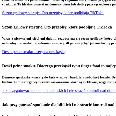
strukturą. To idealny pomysł na domowy deser lub słodką przekąskę, którą po
Sezon grillowy startuje. Oto przepisy, które podbijają TikToka
Sezon grillowy startuje. Oto przepisy, które podbijają TikToka
W
raz z pierwszymi ciepłymi dniami rozpoczyna się sezon grillowy, który 
naturalnym sposobem spędzania czasu, a grill przestaje być jedynie formą prz
Deski pełne smaku - sery na przekąskę
Deski pełne smaku. Dlaczego przekąski typu finger food to najl
D
omowe spotkania wracają do łask w nowej, bardziej swobodnej formie. Uro
kuchni. Zamiast tego wybieramy rozwiązania, które są efektowne, wygodne i 
Jak przygotować spotkanie dla bliskich i nie stracić kontroli nad 
Jak przygotować spotkanie dla bliskich i nie stracić kontroli 