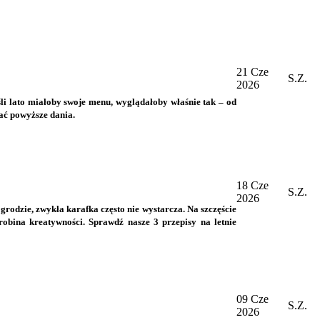
21 Cze
S.Z.
2026
śli lato miałoby swoje menu, wyglądałoby właśnie tak – od
ać powyższe dania.
18 Cze
S.Z.
2026
rodzie, zwykła karafka często nie wystarcza. Na szczęście
bina kreatywności. Sprawdź nasze 3 przepisy na letnie
09 Cze
S.Z.
2026