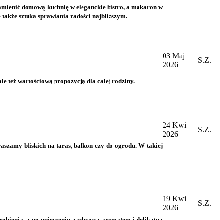
 zamienić domową kuchnię w eleganckie bistro, a makaron w
 także sztuka sprawiania radości najbliższym.
03 Maj
S.Z.
2026
ale też wartościową propozycją dla całej rodziny.
24 Kwi
S.Z.
2026
aszamy bliskich na taras, balkon czy do ogrodu. W takiej
19 Kwi
S.Z.
2026
 zrobienia, a po upieczeniu zachwyca aromatem i delikatną