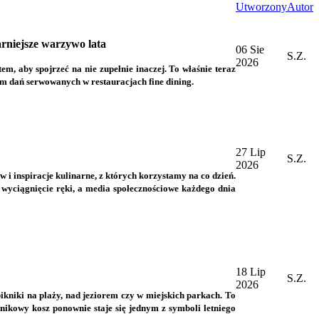
Utworzony
Autor
rniejsze warzywo lata
06 Sie
S.Z.
2026
, aby spojrzeć na nie zupełnie inaczej. To właśnie teraz
rem dań serwowanych w restauracjach fine dining.
27 Lip
S.Z.
2026
 i inspiracje kulinarne, z których korzystamy na co dzień.
 wyciągnięcie ręki, a media społecznościowe każdego dnia
18 Lip
S.Z.
2026
ikniki na plaży, nad jeziorem czy w miejskich parkach. To
nikowy kosz ponownie staje się jednym z symboli letniego