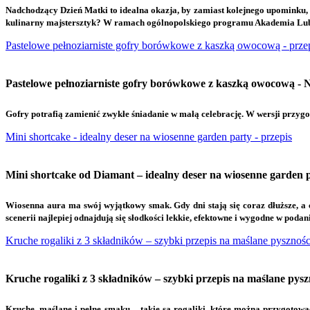
N
adchodzący Dzień Matki to idealna okazja, by zamiast kolejnego upominku, 
kulinarny majstersztyk? W ramach ogólnopolskiego programu Akademia Lubella
Pastelowe pełnoziarniste gofry borówkowe z kaszką owocową - prze
Pastelowe pełnoziarniste gofry borówkowe z kaszką owocową - Na
G
ofry potrafią zamienić zwykłe śniadanie w małą celebrację. W wersji przygot
Mini shortcake - idealny deser na wiosenne garden party - przepis
Mini shortcake od Diamant – idealny deser na wiosenne garden 
W
iosenna aura ma swój wyjątkowy smak. Gdy dni stają się coraz dłuższe, a 
scenerii najlepiej odnajdują się słodkości lekkie, efektowne i wygodne w podani
Kruche rogaliki z 3 składników – szybki przepis na maślane pysznośc
Kruche rogaliki z 3 składników – szybki przepis na maślane pysz
K
ruche, maślane i pełne smaku – takie są rogaliki, które można przygotowa